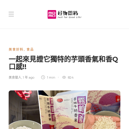
美食好料
,
食品
一起來見證它獨特的芋頭香氣和香Q
口感!!
美食獵人
,
1 年 ago
1 min
824