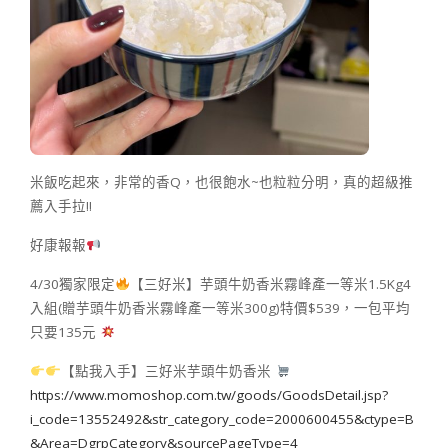
米飯吃起來，非常的香Q，也很飽水~也粒粒分明，真的超級推
薦入手拉!!
好康報報
4/30獨家限定
【三好米】芋頭牛奶香米霧峰產一等米1.5Kg4
入組(贈芋頭牛奶香米霧峰產一等米300g)特價$539，一包平均
只要135元
【點我入手】三好米芋頭牛奶香米
https://www.momoshop.com.tw/goods/GoodsDetail.jsp?
i_code=13552492&str_category_code=2000600455&ctype=B
&Area=DgrpCategory&sourcePageType=4