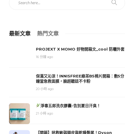
最新文章
熱門文章
PROJEXT X MOMO 好物開箱文_cool 防曬外套
16 分鐘 ago
保濕又沁涼！INNISFREE綠茶B5棉片開箱：敷5分
鐘當急救面膜，臉超聽話不卡粉
20 小時 ago
淨毒五郎洗衣膠囊-告別夏日汗臭！
21 小時 ago
【開箱】拯救敏弱頭皮與乾燥髮尾！Dyson