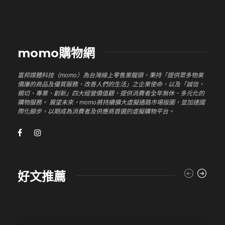
momo購物網
富邦媒體科技（momo）為台灣線上零售業龍頭，秉持「提供眾多物美
價廉的商品及優質服務，改善人們的生活」之企業使命，以及「誠信、
親切、專業、創新」四大經營價值觀，提供消費者全年無休、多元化的
購物服務。 展望未來，momo將持續擴大虛擬通路市場版圖，並加速國
際化腳步，以期成為消費者及供應商首選的虛擬購物平台。
好文推薦