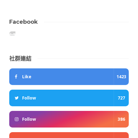
Facebook
社群連結
Like
1423
Follow
727
Follow
386