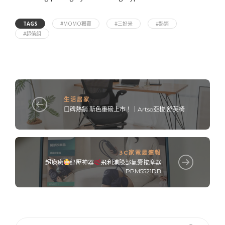
TAGS
#MOMO獨賣
#三好米
#熱銷
#超值組
生活居家
口碑熱銷 新色重磅上市！｜Artso亞梭 舒芙椅
3C家電最速報
超療癒
紓壓神器
飛利浦膝部氣囊按摩器
PPM5521DB