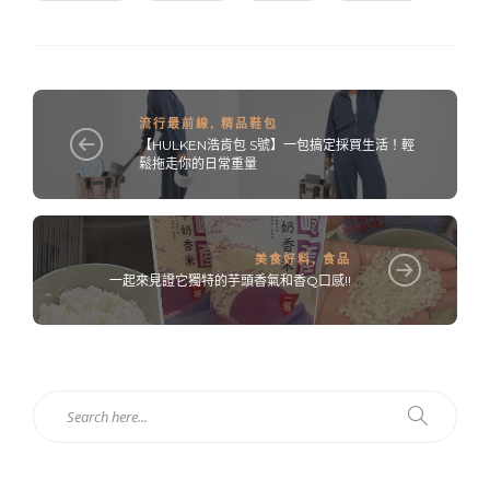
流行最前線
,
精品鞋包
【HULKEN浩肯包 S號】一包搞定採買生活！輕
鬆拖走你的日常重量
美食好料
,
食品
一起來見證它獨特的芋頭香氣和香Q口感!!