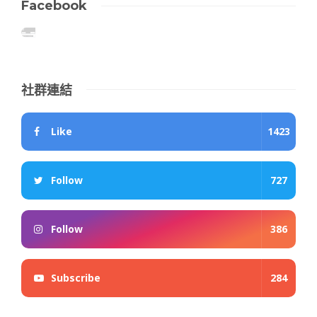
Facebook
社群連結
Like
1423
Follow
727
Follow
386
Subscribe
284