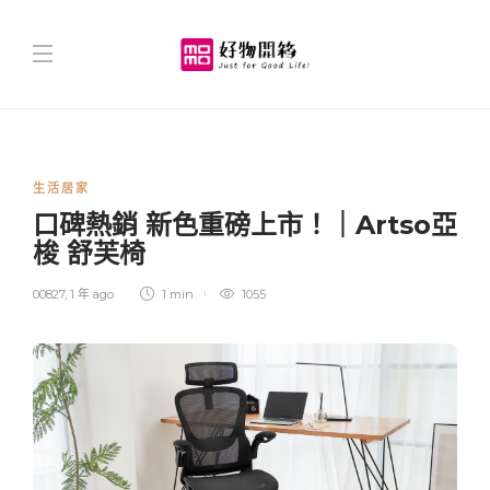
生活居家
口碑熱銷 新色重磅上市！｜Artso亞
梭 舒芙椅
00827
,
1 年 ago
1 min
1055