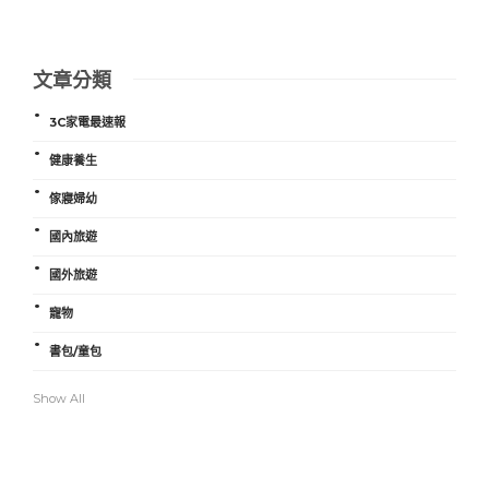
文章分類
3C家電最速報
健康養生
傢寢婦幼
國內旅遊
國外旅遊
寵物
書包/童包
Show All