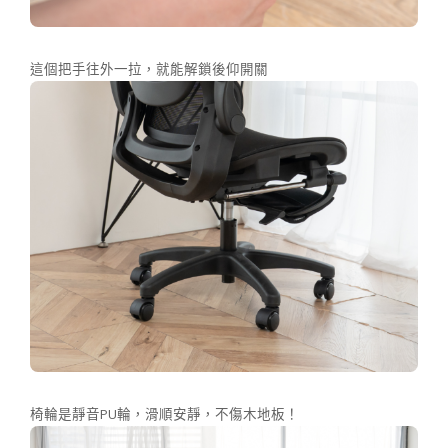
這個把手往外一拉，就能解鎖後仰開關
椅輪是靜音PU輪，滑順安靜，不傷木地板！