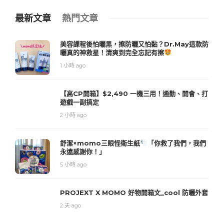
最新文章
熱門文章
美容課程後怕曬黑，擦防曬又怕黏？Dr.May這款防
曬真的神救星！清爽到完全忘記有擦
1 小時 ago
【高CP開箱】$2,490 一機三用！通勤、開會、打
遊戲一副搞定
2 小時 ago
舒潔×momo三眼怪衛生紙
「你救了我們，我們
永遠感謝你！」
5 小時 ago
PROJEXT X MOMO 好物開箱文_cool 防曬外套
2 天 ago