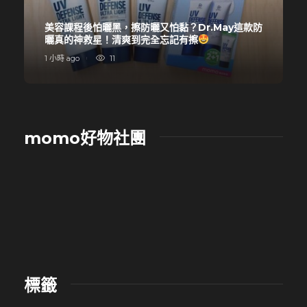
美容課程後怕曬黑，擦防曬又怕黏？Dr.May這款防
曬真的神救星！清爽到完全忘記有擦
1 小時 ago
11
momo好物社團
標籤