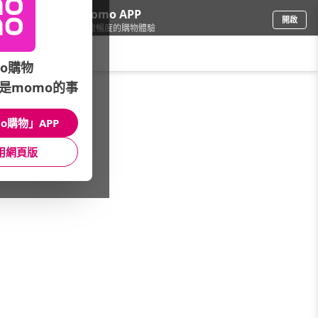
下載momo APP
開啟
給你3倍流暢度的購物體驗
請輸入搜尋關鍵字
o購物
是momo的事
品牌旗艦
/
麥雪爾MYVEGA
/
款式特搜
/
套裝
o購物」APP
館長推薦
月銷量
新上市
價格
評價
用網頁版
很抱歉，沒有篩選到符合條件的商品
您可以調整篩選條件試試看