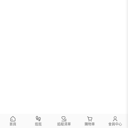
首頁
逛逛
追蹤清單
購物車
會員中心