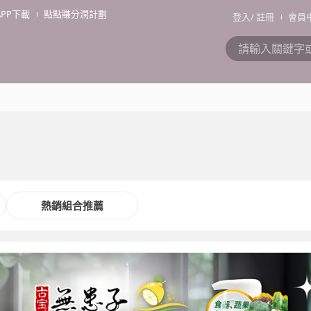
APP下載
點點賺分潤計劃
登入
/
註冊
會員
熱銷組合推薦