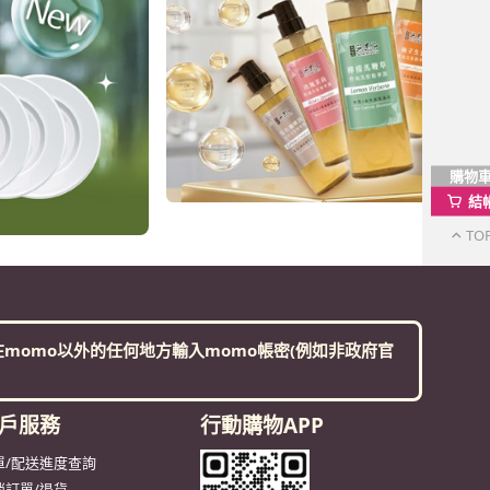
購物
結
TO
momo以外的任何地方輸入momo帳密(例如非政府官
戶服務
行動購物APP
單/配送進度查詢
消訂單/退貨