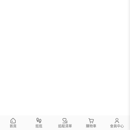
首頁
逛逛
追蹤清單
購物車
會員中心