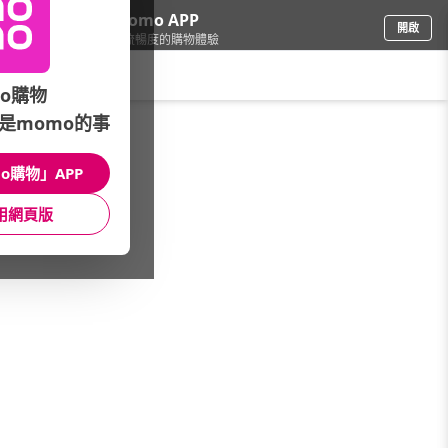
下載momo APP
開啟
給你3倍流暢度的購物體驗
請輸入搜尋關鍵字
o購物
是momo的事
品牌旗艦
/
ELEMIS
/
精選分類
/
身體呵護系列
o購物」APP
館長推薦
月銷量
新上市
價格
評價
用網頁版
很抱歉，沒有篩選到符合條件的商品
您可以調整篩選條件試試看