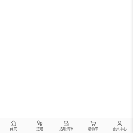
首頁
逛逛
追蹤清單
購物車
會員中心