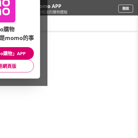
下載momo APP
開啟
給你3倍流暢度的購物體驗
請輸入搜尋關鍵字
o購物
是momo的事
品牌旗艦
/
PANDORA
o購物」APP
款式
Pandora ME款式
珠寶系列
用網頁版
材質
館長推薦
價格