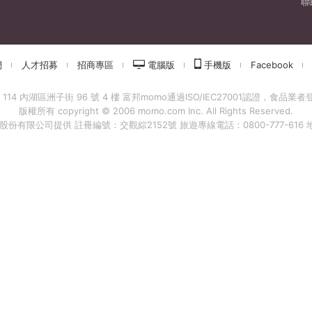
聯
們
人才招募
招商專區
電腦版
手機版
Facebook
 內湖區洲子街 96 號 4 樓 富邦momo通過ISO/IEC27001認證，食品業者登錄字
版權所有 copyright © 2006 momo.com Inc. All Rights Reserved.
有限公司提供 註冊編號：交觀綜2152號 旅遊專線電話：0800-777-616