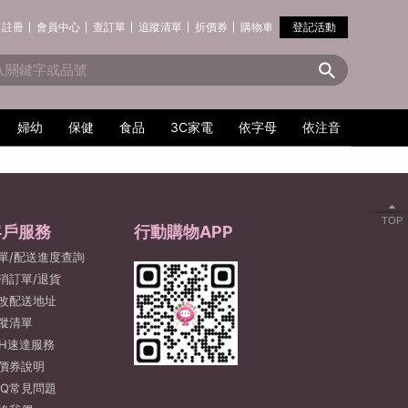
註冊
會員中心
查訂單
追蹤清單
折價券
購物車
登記活動
婦幼
保健
食品
3C家電
依字母
依注音
TOP
客戶服務
行動購物APP
單/配送進度查詢
消訂單/退貨
改配送地址
蹤清單
2H速達服務
價券說明
AQ常見問題