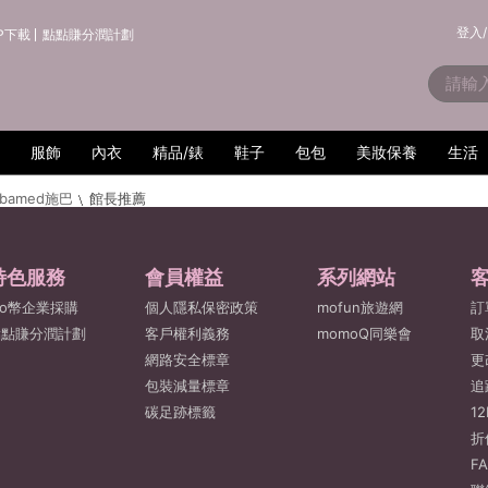
登入/
P下載
點點賺分潤計劃
服飾
內衣
精品/錶
鞋子
包包
美妝保養
生活
ebamed施巴
館長推薦
特色服務
會員權益
系列網站
o幣企業採購
個人隱私保密政策
mofun旅遊網
訂
點點賺分潤計劃
客戶權利義務
momoQ同樂會
取
網路安全標章
更
包裝減量標章
追
碳足跡標籤
1
折
F