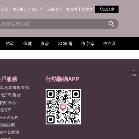
註冊
會員中心
查訂單
追蹤清單
折價券
購物車
登記活動
婦幼
保健
食品
3C家電
依字母
依注音
TOP
客戶服務
行動購物APP
單/配送進度查詢
消訂單/退貨
改配送地址
蹤清單
2H速達服務
價券說明
AQ常見問題