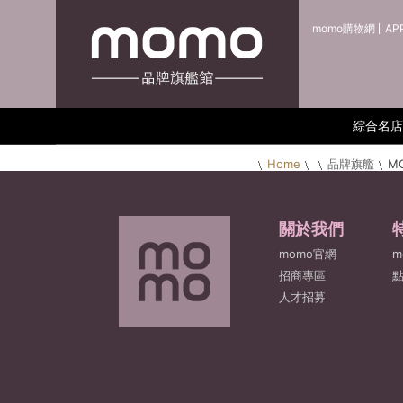
momo購物網
AP
綜合名店
Home
品牌旗艦
M
關於我們
momo官網
m
招商專區
人才招募