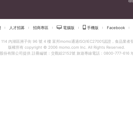
聯
們
人才招募
招商專區
電腦版
手機版
Facebook
 內湖區洲子街 96 號 4 樓 富邦momo通過ISO/IEC27001認證，食品業者登錄字
版權所有 copyright © 2006 momo.com Inc. All Rights Reserved.
有限公司提供 註冊編號：交觀綜2152號 旅遊專線電話：0800-777-616