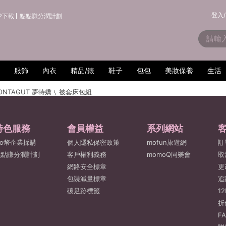
登入/
P下載
點點賺分潤計劃
服飾
內衣
精品/錶
鞋子
包包
美妝保養
生活
ONTAGUT 夢特嬌
被套床包組
特色服務
會員權益
系列網站
o幣企業採購
個人隱私保密政策
mofun旅遊網
訂
點點賺分潤計劃
客戶權利義務
momoQ同樂會
取
網路安全標章
更
包裝減量標章
追
碳足跡標籤
1
折
F