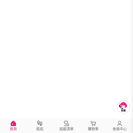
首頁
逛逛
追蹤清單
購物車
會員中心