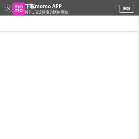
下載momo APP
開啟
給你3倍流暢度的購物體驗
請輸入搜尋關鍵字
首頁
限時搶購
直播
mo店+
看看買
家電
電玩
手機/相