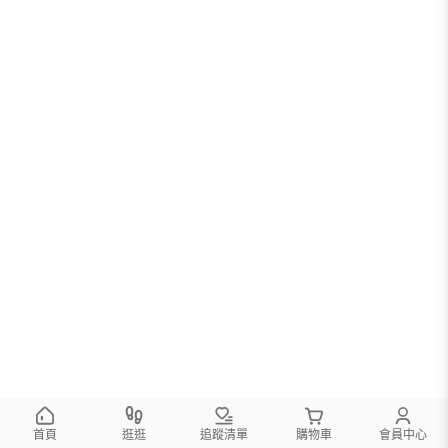
首頁
逛逛
追蹤清單
購物車
會員中心