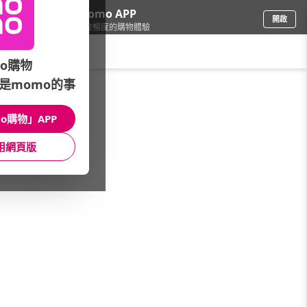
下載momo APP
開啟
給你3倍流暢度的購物體驗
請輸入搜尋關鍵字
o購物
是momo的事
手機/相機
/
iPad/Mac 保護週邊
/
本月主打
/
★本週精選熱銷排行★
o購物」APP
館長推薦
月銷量
新上市
價格
評價
用網頁版
很抱歉，沒有篩選到符合條件的商品
您可以調整篩選條件試試看