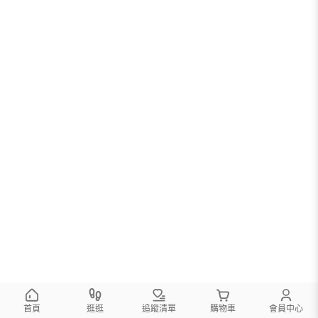
首頁
逛逛
追蹤清單
購物車
會員中心