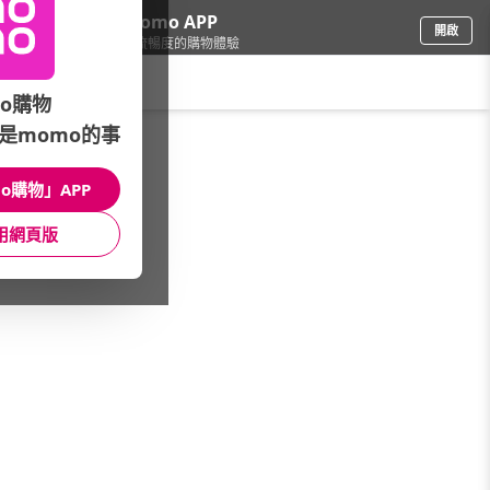
下載momo APP
開啟
給你3倍流暢度的購物體驗
請輸入搜尋關鍵字
o購物
是momo的事
品牌旗艦
/
Samsonite
/
Samsonite 包款
/
全系列
o購物」APP
館長推薦
月銷量
新上市
價格
評價
用網頁版
很抱歉，沒有篩選到符合條件的商品
您可以調整篩選條件試試看