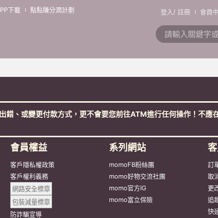
APP下載
點點賺分潤計劃
登入
/
註冊
會員