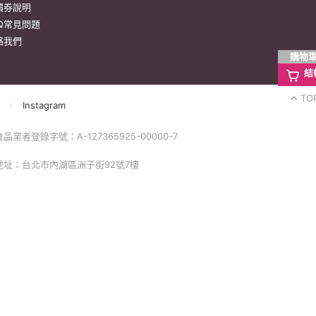
購物
結
TO