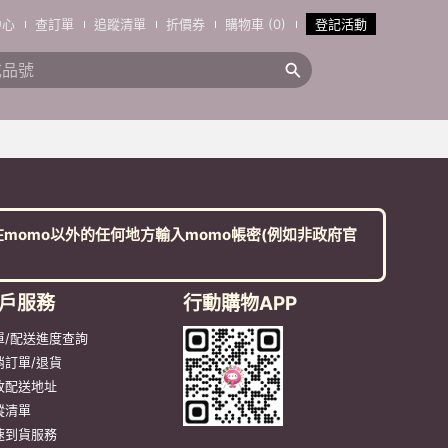
中心
查訂單
追蹤清單
折價券
購物車 (0)
登記活動
搜全站商品