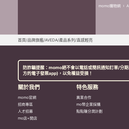
momo購物網
首頁
/
品牌旗艦
/
AVEDA
/
產品系列
/
直感輕亮