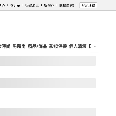
中心
查訂單
追蹤清單
折價券
購物車 (0)
登記活動
女時尚
男時尚
精品/飾品
彩妝保養
個人清潔
日用/紙品
母