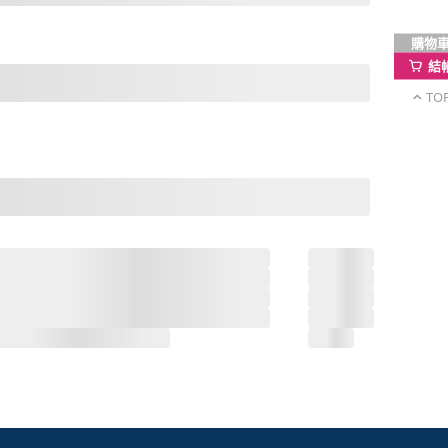
購物
結
TO