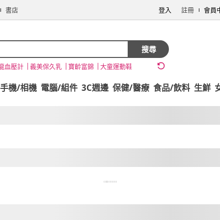
書店
登入
註冊
會員
搜尋
龍血壓計
義美保久乳
寶齡富錦
大童運動鞋
手機/相機
電腦/組件
3C週邊
保健/醫療
食品/飲料
生鮮