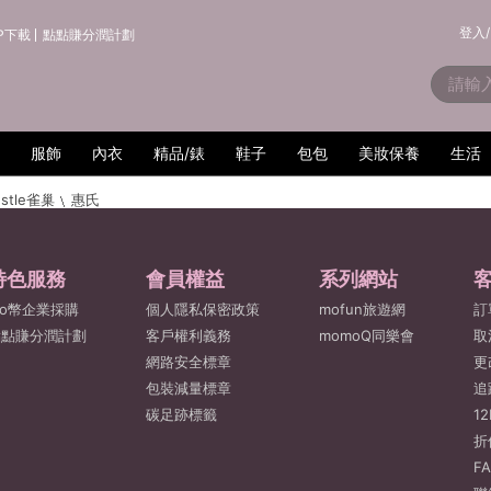
登入/
P下載
點點賺分潤計劃
服飾
內衣
精品/錶
鞋子
包包
美妝保養
生活
stle雀巢
惠氏
特色服務
會員權益
系列網站
o幣企業採購
個人隱私保密政策
mofun旅遊網
訂
點點賺分潤計劃
客戶權利義務
momoQ同樂會
取
網路安全標章
更
包裝減量標章
追
碳足跡標籤
1
折
F