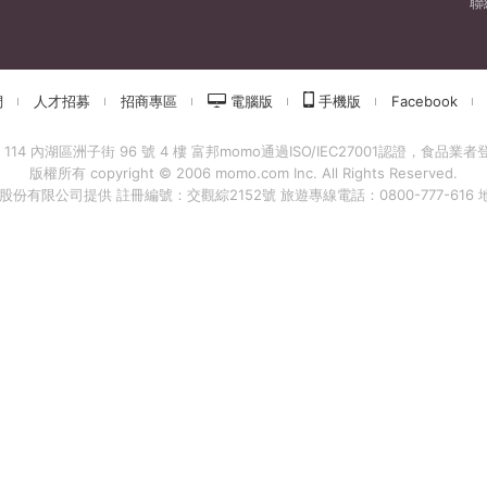
聯
們
人才招募
招商專區
電腦版
手機版
Facebook
 內湖區洲子街 96 號 4 樓 富邦momo通過ISO/IEC27001認證，食品業者登錄字
版權所有 copyright © 2006 momo.com Inc. All Rights Reserved.
有限公司提供 註冊編號：交觀綜2152號 旅遊專線電話：0800-777-616