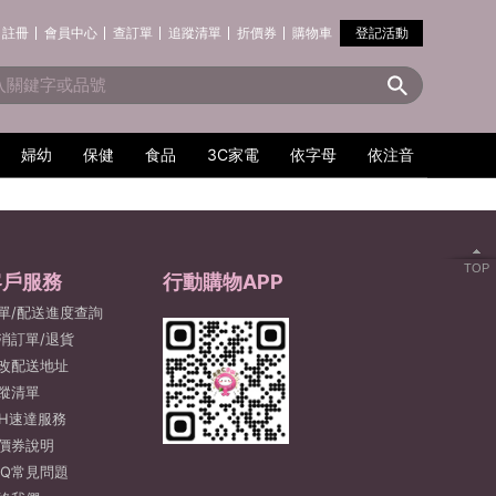
註冊
會員中心
查訂單
追蹤清單
折價券
購物車
登記活動
婦幼
保健
食品
3C家電
依字母
依注音
TOP
客戶服務
行動購物APP
單/配送進度查詢
消訂單/退貨
改配送地址
蹤清單
2H速達服務
價券說明
AQ常見問題