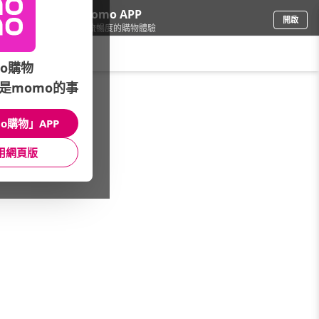
下載momo APP
開啟
給你3倍流暢度的購物體驗
請輸入搜尋關鍵字
o購物
是momo的事
品牌旗艦
/
GAP
o購物」APP
折扣促銷
秋季新品6折
男裝
用網頁版
女裝
男童
女童
嬰幼童
精選推薦