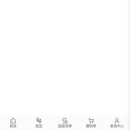
首頁
逛逛
追蹤清單
購物車
會員中心