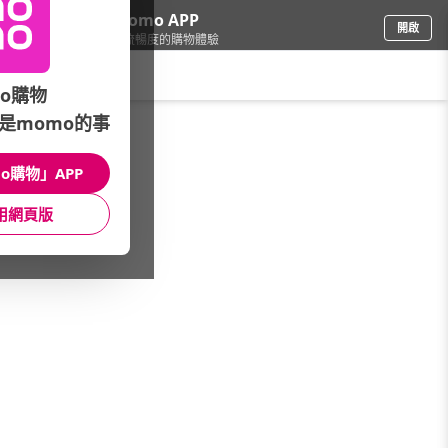
下載momo APP
開啟
給你3倍流暢度的購物體驗
請輸入搜尋關鍵字
o購物
是momo的事
品牌旗艦
/
Sisley 希思黎
/
髮肌養護
o購物」APP
館長推薦
月銷量
新上市
價格
評價
用網頁版
很抱歉，沒有篩選到符合條件的商品
您可以調整篩選條件試試看