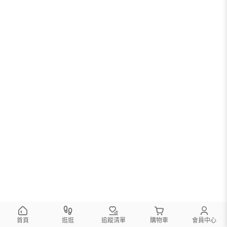
首頁
逛逛
追蹤清單
購物車
會員中心