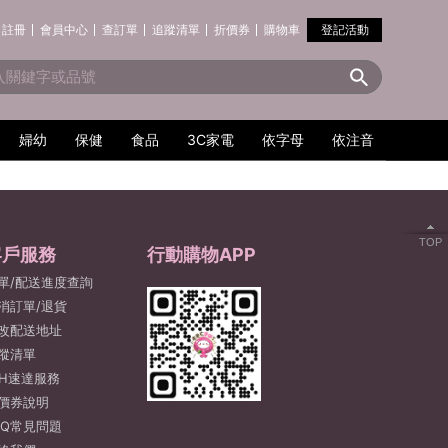
註冊
會員中心
查訂單
追蹤清單
折價券
購物車
登記活動
婦幼
保健
食品
3C家電
依字母
依注音
TOP
客戶服務
行動購物APP
單/配送進度查詢
消訂單/退貨
改配送地址
蹤清單
2H速達服務
價券說明
AQ常見問題