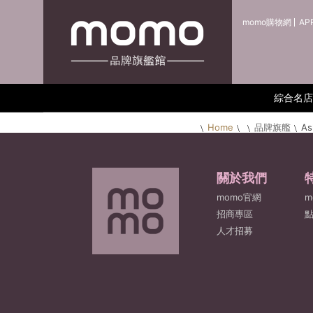
momo購物網
AP
綜合名店
Home
品牌旗艦
As
關於我們
momo官網
m
招商專區
人才招募