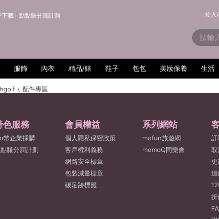
登入/
P下載
點點賺分潤計劃
服飾
內衣
精品/錶
鞋子
包包
美妝保養
生活
hgolf
配件專區
特色服務
會員權益
系列網站
o幣企業採購
個人隱私保密政策
mofun旅遊網
訂
點點賺分潤計劃
客戶權利義務
momoQ同樂會
取
網路安全標章
更
包裝減量標章
追
碳足跡標籤
1
折
F