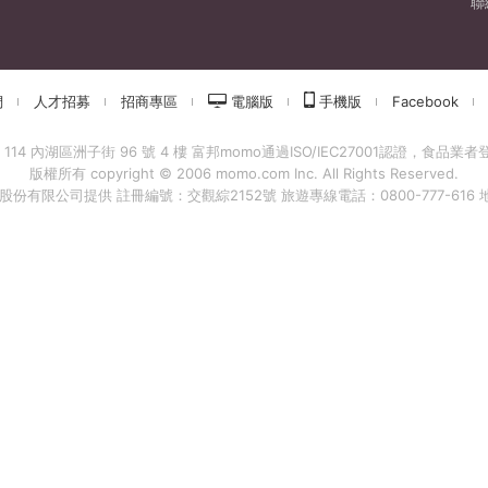
聯
們
人才招募
招商專區
電腦版
手機版
Facebook
 內湖區洲子街 96 號 4 樓 富邦momo通過ISO/IEC27001認證，食品業者登錄字
版權所有 copyright © 2006 momo.com Inc. All Rights Reserved.
有限公司提供 註冊編號：交觀綜2152號 旅遊專線電話：0800-777-616