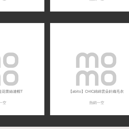
美缇花蕾絲連帽T
【abito】CHIC綿綿雲朵針織毛衣
一空
熱銷一空