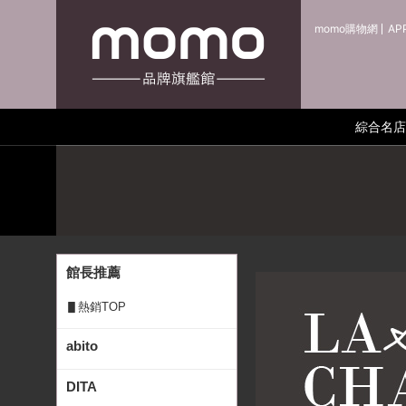
momo購物網
AP
綜合名店
館長推薦
▋熱銷TOP
abito
DITA