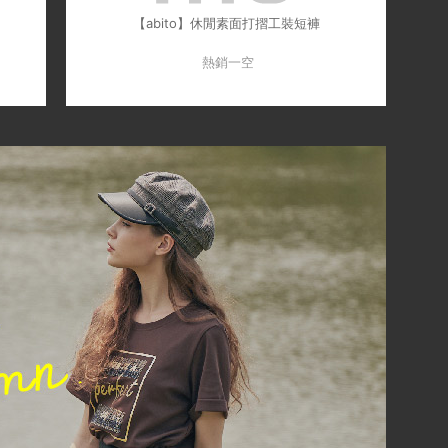
【abito】休閒素面打摺工裝短褲
熱銷一空