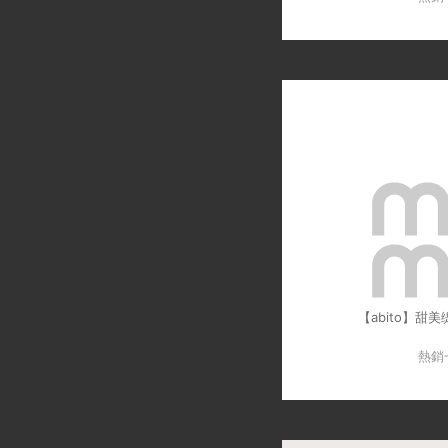
【abito】甜
熱銷