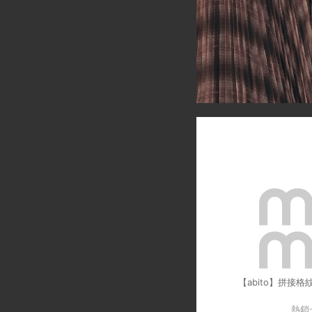
【abito】拼接
熱銷