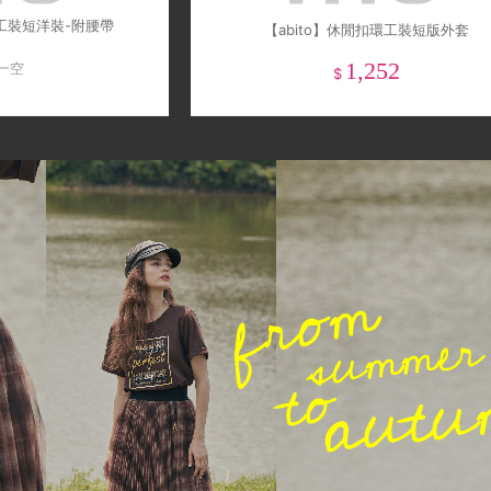
袋工裝短洋裝-附腰帶
【abito】休閒扣環工裝短版外套
1,252
一空
$