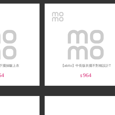
型下擺抽皺上衣
【abito】中長版衣擺不對稱設計T
64
964
$