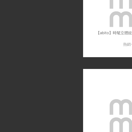
【abito】時髦立體
熱銷