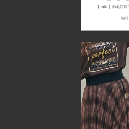
【abito】帥氣口
熱銷