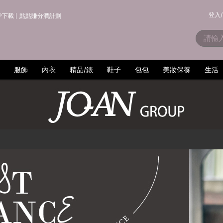
登入/
P下載
點點賺分潤計劃
服飾
內衣
精品/錶
鞋子
包包
美妝保養
生活