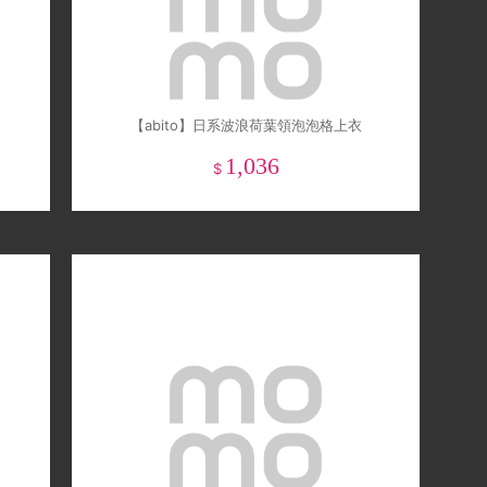
【abito】日系波浪荷葉領泡泡格上衣
1,036
$