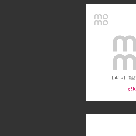
【abito】造
9
$