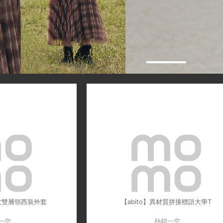
格紋雙層領西裝外套
【abito】異材質拼接標語大學T
一空
熱銷一空