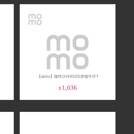
【abito】隨性OVERSIZE拼接牛仔T
1,036
$