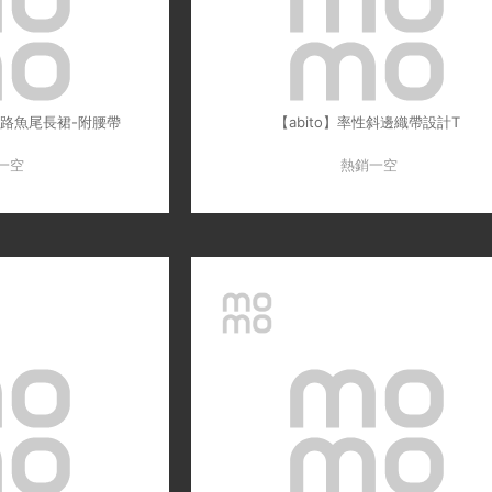
紋路魚尾長裙-附腰帶
【abito】率性斜邊織帶設計T
一空
熱銷一空