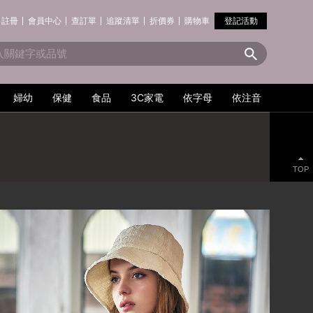
註冊
會員中心
查訂單
追蹤清單
折價券
購物車
登記活動
婦幼
保健
食品
3C家電
依字母
依注音
TOP