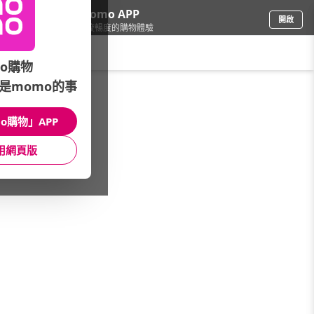
下載momo APP
開啟
給你3倍流暢度的購物體驗
請輸入搜尋關鍵字
o購物
是momo的事
品牌旗艦
/
德國Emma
o購物」APP
系列
館長推薦
床墊
用網頁版
床架
記憶枕