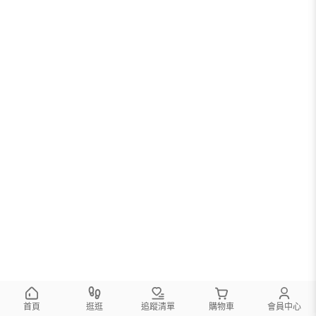
首頁
逛逛
追蹤清單
購物車
會員中心