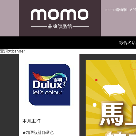
momo購物網
AP
綜合名店
置頂大banner
本月主打
★精選設計師選色