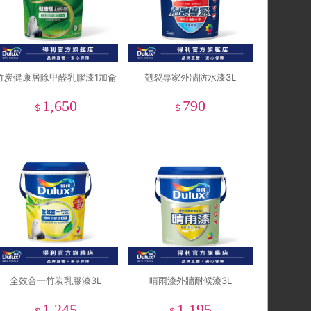
竹炭健康居除甲醛乳膠漆1加侖
剋裂專家外牆防水漆3L
1,650
790
$
$
全效合一竹炭乳膠漆3L
晴雨漆外牆耐候漆3L
1,245
1,195