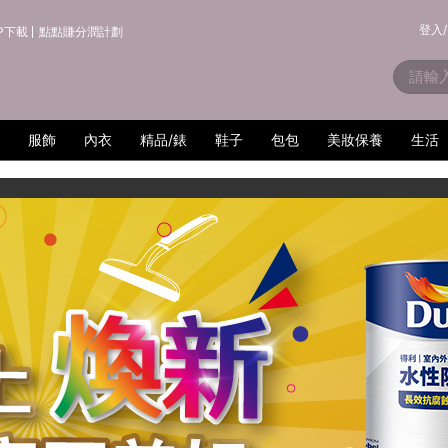
登入/
P下載
點點賺分潤計劃
服飾
內衣
精品/錶
鞋子
包包
美妝保養
生活