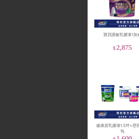
寶貝護敏乳膠漆1加
2,875
$
健康居乳膠漆1.5坪+壁
包
1,600