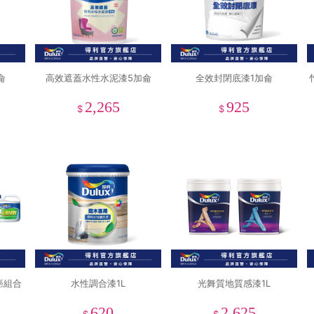
侖
高效遮蓋水性水泥漆5加侖
全效封閉底漆1加侖
2,265
925
$
$
癌組合
水性調合漆1L
光舞質地質感漆1L
620
2,625