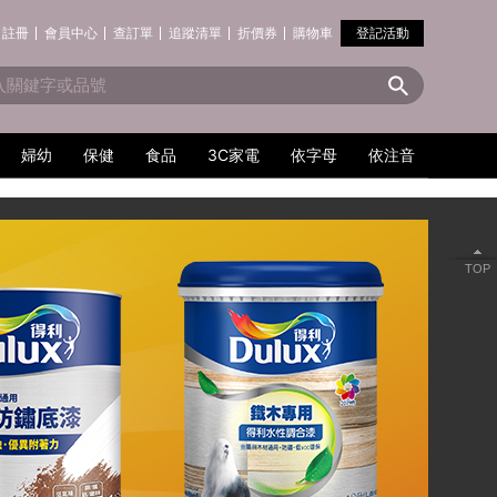
註冊
會員中心
查訂單
追蹤清單
折價券
購物車
登記活動
婦幼
保健
食品
3C家電
依字母
依注音
TOP