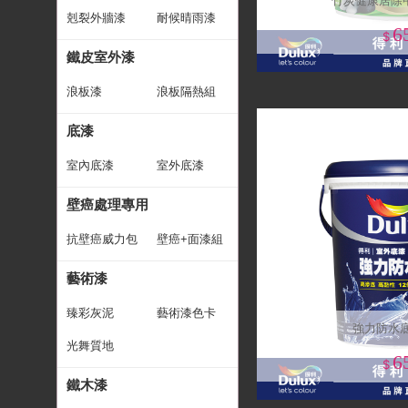
竹炭健康居除甲
剋裂外牆漆
耐候晴雨漆
6
$
鐵皮室外漆
浪板漆
浪板隔熱組
底漆
室內底漆
室外底漆
壁癌處理專用
抗壁癌威力包
壁癌+面漆組
藝術漆
臻彩灰泥
藝術漆色卡
強力防水
光舞質地
6
$
鐵木漆