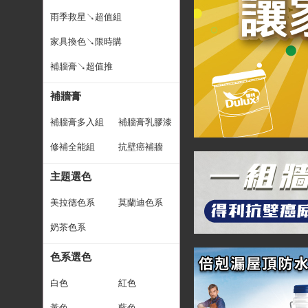
雨季救星↘超值組
家具換色↘限時購
補牆膏↘超值推
補牆膏
補牆膏多入組
補牆膏乳膠漆
修補全能組
抗壁癌補牆
主題選色
美拉德色系
莫蘭迪色系
奶茶色系
色系選色
白色
紅色
黃色
藍色