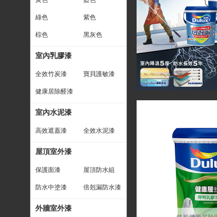
綠色
紫色
棕色
黑灰色
室內乳膠漆
全效竹炭漆
寶貝護敏漆
健康居除醛漆
室內水泥漆
高效遮蓋漆
全效水泥漆
屋頂室外漆
保護面漆
屋頂防水組
防水中塗漆
倍剋漏防水漆
外牆室外漆