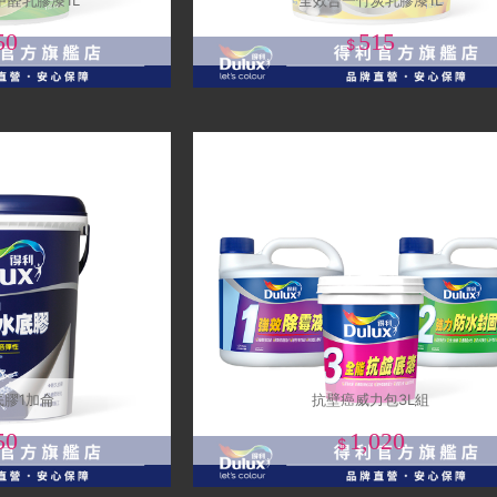
醛乳膠漆1L
全效合一竹炭乳膠漆1L
50
515
$
底膠1加侖
抗壁癌威力包3L組
50
1,020
$