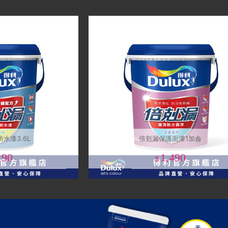
水漆3.6L
倍剋漏保護面漆1加侖
190
1,490
$