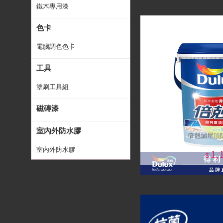
鐵木專用漆
色卡
電腦調色色卡
工具
塗刷工具組
磁磚漆
室內外防水膠
倍剋漏屋頂防
室內外防水膠
1,
$