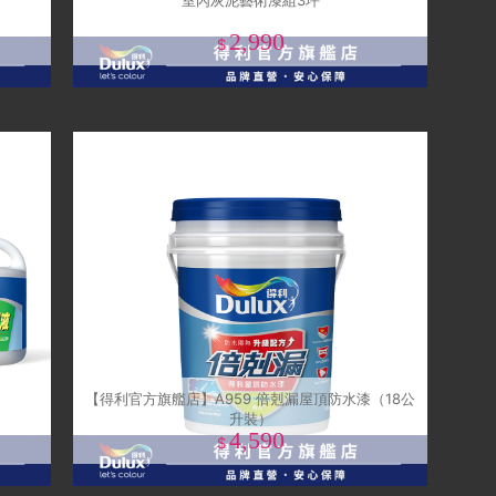
室內灰泥藝術漆組3坪
2,990
$
【得利官方旗艦店】A959 倍剋漏屋頂防水漆（18公
升裝）
4,590
$