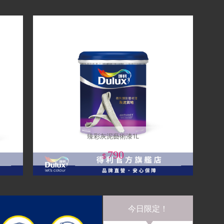
臻彩灰泥藝術漆1L
790
$
今日限定！