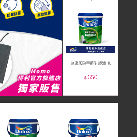
健康居除甲醛乳膠漆 1L
650
$