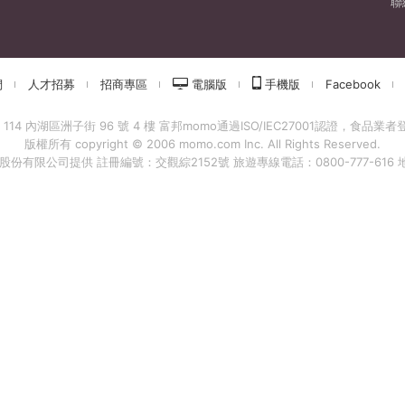
聯
們
人才招募
招商專區
電腦版
手機版
Facebook
 內湖區洲子街 96 號 4 樓 富邦momo通過ISO/IEC27001認證，食品業者登錄字
版權所有 copyright © 2006 momo.com Inc. All Rights Reserved.
有限公司提供 註冊編號：交觀綜2152號 旅遊專線電話：0800-777-616