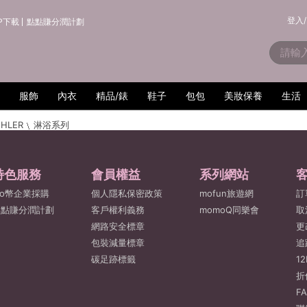
登入/
P下載
點點賺分潤計劃
服飾
內衣
精品/錶
鞋子
包包
美妝保養
生活
HLER
淋浴系列
特色服務
會員權益
系列網站
o幣企業採購
個人隱私保密政策
mofun旅遊網
訂
點點賺分潤計劃
客戶權利義務
momoQ同樂會
取
網路安全標章
更
包裝減量標章
追
碳足跡標籤
1
折
F