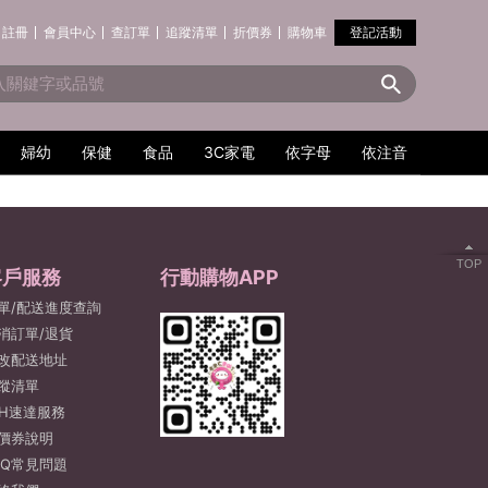
註冊
會員中心
查訂單
追蹤清單
折價券
購物車
登記活動
婦幼
保健
食品
3C家電
依字母
依注音
TOP
客戶服務
行動購物APP
單/配送進度查詢
消訂單/退貨
改配送地址
蹤清單
2H速達服務
價券說明
AQ常見問題