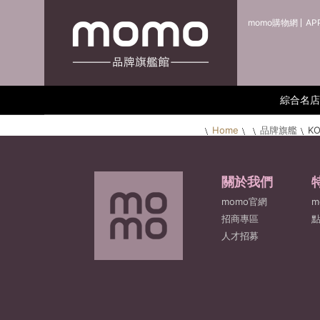
momo購物網
AP
綜合名店
Home
品牌旗艦
KO
關於我們
momo官網
m
招商專區
人才招募