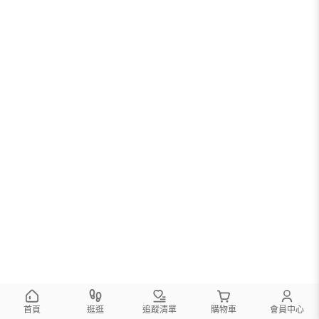
首頁
逛逛
追蹤清單
購物車
會員中心