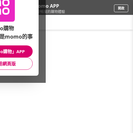
下載momo APP
開啟
給你3倍流暢度的購物體驗
請輸入搜尋關鍵字
o購物
是momo的事
保健/醫療
/
維他命
/
品牌總覽(A-Z)
/
NOW健而婷
o購物」APP
館長推薦
月銷量
新上市
價格
評價
用網頁版
很抱歉，沒有篩選到符合條件的商品
您可以調整篩選條件試試看