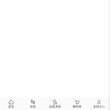
首頁
逛逛
追蹤清單
購物車
會員中心