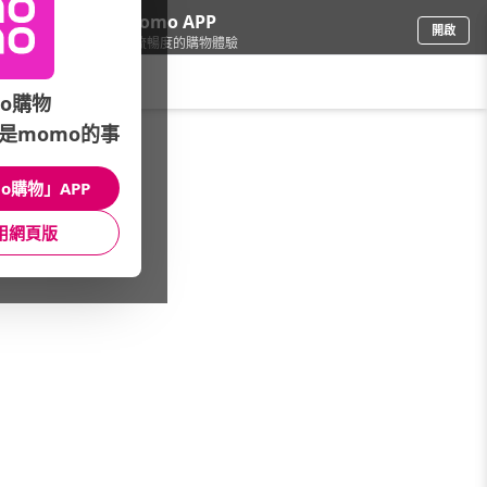
下載momo APP
開啟
給你3倍流暢度的購物體驗
請輸入搜尋關鍵字
o購物
是momo的事
保健/醫療
/
DV麗彤生醫
/
明星推薦品牌
/
【晚美飲】
o購物」APP
館長推薦
月銷量
新上市
價格
評價
用網頁版
很抱歉，沒有篩選到符合條件的商品
您可以調整篩選條件試試看