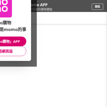
下載momo APP
開啟
給你3倍流暢度的購物體驗
請輸入搜尋關鍵字
o購物
是momo的事
品牌旗艦
/
New Balance
/
經典復古鞋系列
/
機能運動鞋
o購物」APP
館長推薦
月銷量
新上市
價格
評價
用網頁版
很抱歉，沒有篩選到符合條件的商品
您可以調整篩選條件試試看