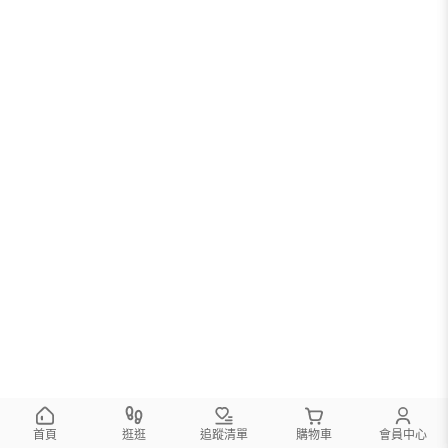
首頁
逛逛
追蹤清單
購物車
會員中心