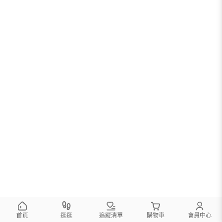
首頁
逛逛
追蹤清單
購物車
會員中心