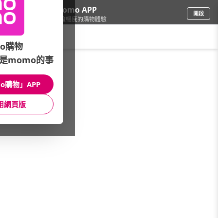
下載momo APP
開啟
給你3倍流暢度的購物體驗
請輸入搜尋關鍵字
o購物
是momo的事
品牌旗艦
/
ORIGINS 品木宣言
/
館長推薦
/
限時快閃 | 滿額就送靈芝水
o購物」APP
館長推薦
月銷量
新上市
價格
評價
用網頁版
很抱歉，沒有篩選到符合條件的商品
您可以調整篩選條件試試看