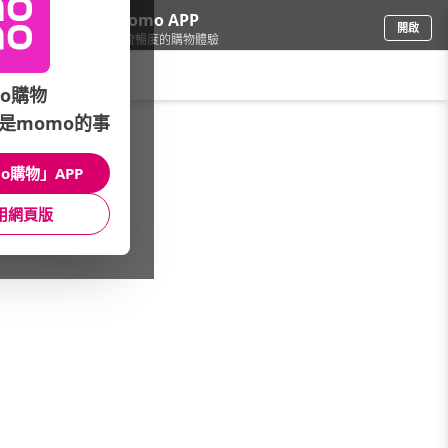
下載momo APP
開啟
給你3倍流暢度的購物體驗
請輸入搜尋關鍵字
o購物
是momo的事
精品/飾品
/
手錶
/
品牌總覽(A-Z)
/
Daniel Wellington
o購物」APP
館長推薦
月銷量
新上市
價格
評價
用網頁版
很抱歉，沒有篩選到符合條件的商品
您可以調整篩選條件試試看