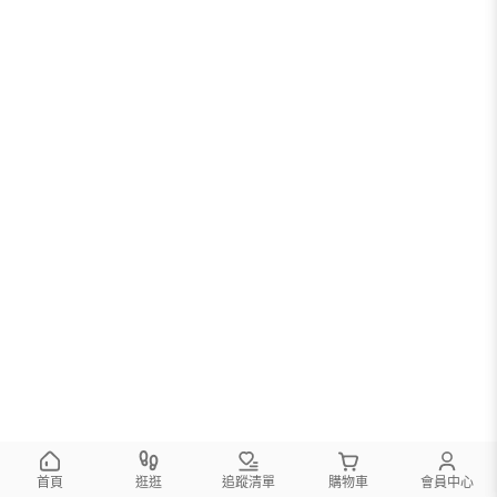
首頁
逛逛
追蹤清單
購物車
會員中心