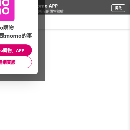
下載momo APP
開啟
給你3倍流暢度的購物體驗
請輸入搜尋關鍵字
o購物
是momo的事
車
/
汽車百貨
/
活動專區
/
安伯特熱銷▼狂殺8折up
o購物」APP
館長推薦
月銷量
新上市
價格
評價
用網頁版
很抱歉，沒有篩選到符合條件的商品
您可以調整篩選條件試試看