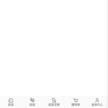
首頁
逛逛
追蹤清單
購物車
會員中心