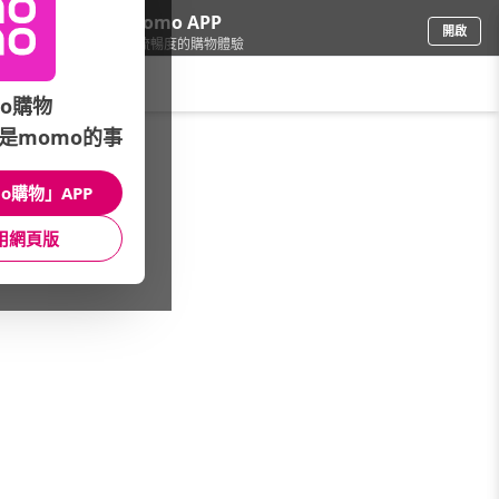
下載momo APP
開啟
給你3倍流暢度的購物體驗
請輸入搜尋關鍵字
o購物
是momo的事
3C週邊
/
喇叭/藍牙喇叭
/
找分類
/
電腦喇叭
o購物」APP
館長推薦
月銷量
新上市
價格
評價
用網頁版
很抱歉，沒有篩選到符合條件的商品
您可以調整篩選條件試試看