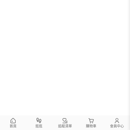
首頁
逛逛
追蹤清單
購物車
會員中心