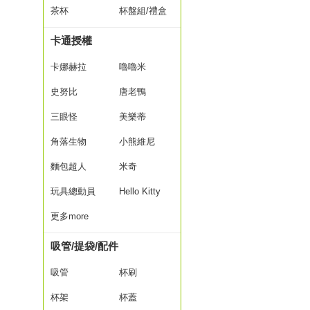
茶杯
杯盤組/禮盒
卡通授權
卡娜赫拉
嚕嚕米
史努比
唐老鴨
三眼怪
美樂蒂
角落生物
小熊維尼
麵包超人
米奇
玩具總動員
Hello Kitty
更多more
吸管/提袋/配件
吸管
杯刷
杯架
杯蓋