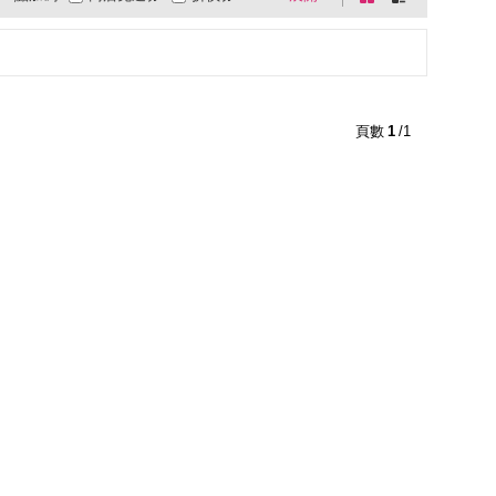
0利率
商品有量
快速到貨
盤
列
超商取貨
大家電安心配
有影片
式
式
電視購物
低溫宅配
週期購
貨到付款
超商付款
直配大陸
5
4
及以上
3
及以上
2
及以上
1
及以上
頁數
1
/1