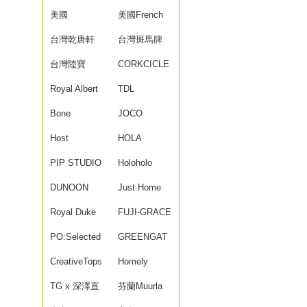
美國
Field
美國French
Strawesome
台灣乾唐軒
Bull
台灣斑馬牌
台灣陸寶
ZEBRA
CORKCICLE
LohasPottery
Royal Albert
酷仕客
TDL
Bone
JOCO
Host
HOLA
PIP STUDIO
Holoholo
DUNOON
Just Home
Royal Duke
FUJI-GRACE
PO:Selected
GREENGAT
CreativeTops
E
Homely
TG x 深澤直
Zakka
芬蘭Muurla