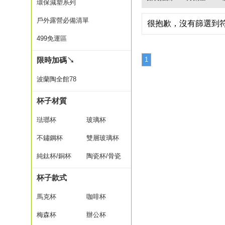
環保減塑系列
戶外露營必備清單
很抱歉，沒有篩選到
499免運區
限時加碼↘
1
波蘭陶全館78
折up
杯子材質
琺瑯杯
玻璃杯
不鏽鋼杯
雙層玻璃杯
純鈦杯/銅杯
陶瓷杯/骨瓷
杯子款式
馬克杯
咖啡杯
梅森杯
辦公杯