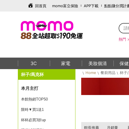
回首頁
momo富立保險
APP下載
點點賺分潤計
熱門 
3C
家電
美妝個清
保健
Home
餐廚用品
杯子
杯子/馬克杯
本月主打
本館熱銷TOP50
限時▼買1送1
杯杯必買3折up
館長推薦
月銷量