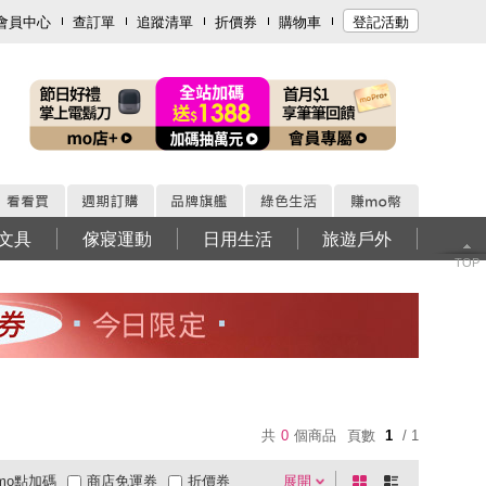
會員中心
查訂單
追蹤清單
折價券
購物車
登記活動
文具
傢寢運動
日用生活
旅遊戶外
TOP
共
0
個商品
頁數
1
/ 1
mo點加碼
商店免運券
折價券
展開
棋
條