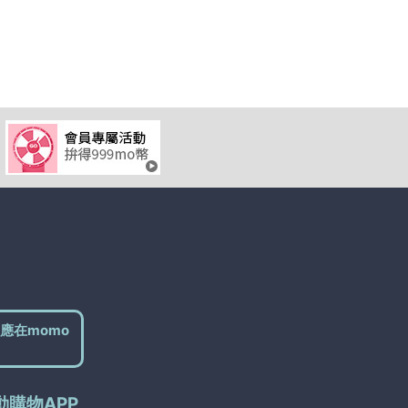
應在momo
動購物APP