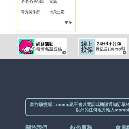
人
卡卡HYPASS
富島
青芳製作所
FUSHIMA
卡朵生活
Caldo
更多
防詐騙提醒：momo絕不會以電話或簡訊通知訂單/
以外的任何地方輸入momo
關於我們
特色服務
會員