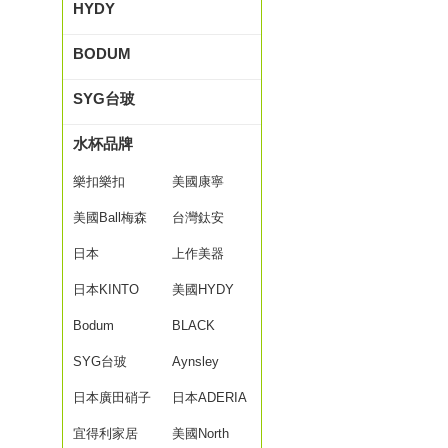
HYDY
BODUM
SYG台玻
水杯品牌
樂扣樂扣
美國康寧
美國Ball梅森
台灣鈦安
杯
日本
TiANN
上作美器
NORITAKE
日本KINTO
美國HYDY
Bodum
BLACK
SYG台玻
HAMMER
Aynsley
日本廣田硝子
日本ADERIA
宜得利家居
美國North