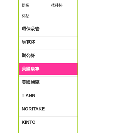
提袋
攪拌棒
杯墊
環保吸管
馬克杯
辦公杯
美國康寧
美國梅森
TiANN
NORITAKE
KINTO