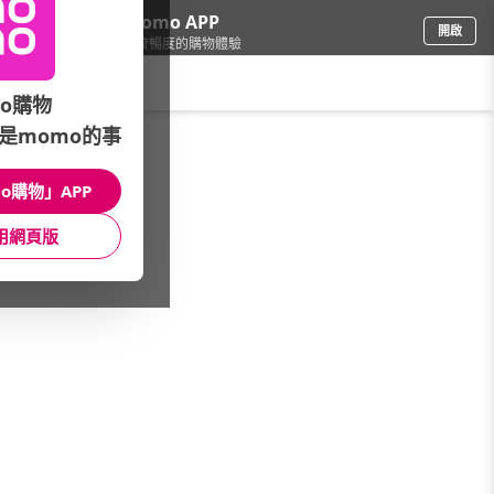
下載momo APP
開啟
給你3倍流暢度的購物體驗
請輸入搜尋關鍵字
o購物
是momo的事
手機/相機
/
平板電腦
/
Lenovo
o購物」APP
館長推薦
月銷量
新上市
價格
評價
用網頁版
很抱歉，沒有篩選到符合條件的商品
您可以調整篩選條件試試看