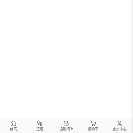
首頁
逛逛
追蹤清單
購物車
會員中心