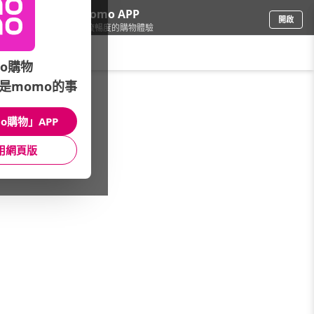
下載momo APP
開啟
給你3倍流暢度的購物體驗
請輸入搜尋關鍵字
o購物
是momo的事
品牌旗艦
/
TECO東元
/
本月主打活動
/
東元｜指定品領券92折
o購物」APP
館長推薦
月銷量
新上市
價格
評價
用網頁版
很抱歉，沒有篩選到符合條件的商品
您可以調整篩選條件試試看