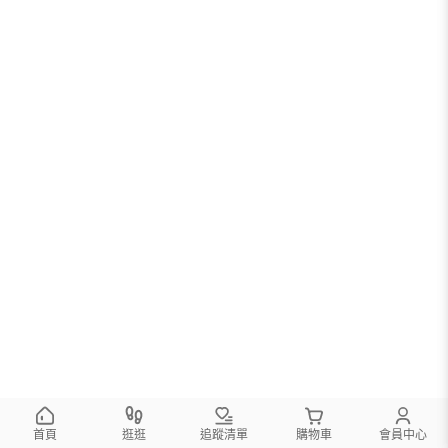
首頁
逛逛
追蹤清單
購物車
會員中心