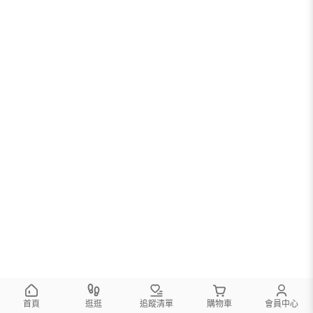
您可以調整篩選條件試試看
首頁
逛逛
追蹤清單
購物車
會員中心