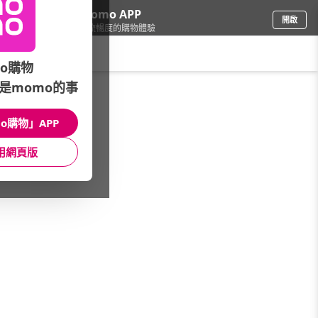
下載momo APP
開啟
給你3倍流暢度的購物體驗
請輸入搜尋關鍵字
o購物
是momo的事
母嬰玩具
/
玩具
o購物」APP
本館精選商品
用網頁版
館長推薦
月銷量
新上市
價格
評價
很抱歉，沒有篩選到符合條件的商品