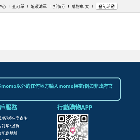
中心
查訂單
追蹤清單
折價券
購物車 (0)
登記活動
女時尚
男時尚
精品/飾品
彩妝保養
個人清潔
日用/紙品
母