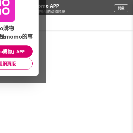
下載momo APP
開啟
給你3倍流暢度的購物體驗
請輸入搜尋關鍵字
o購物
3C週邊
/
耳機/藍牙耳機
/
專業電競★玩家體驗再升級
/
是momo的事
Razer√電競必備超輕量
o購物」APP
館長推薦
月銷量
新上市
價格
評價
用網頁版
很抱歉，沒有篩選到符合條件的商品
您可以調整篩選條件試試看