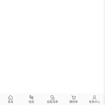
首頁
逛逛
追蹤清單
購物車
會員中心