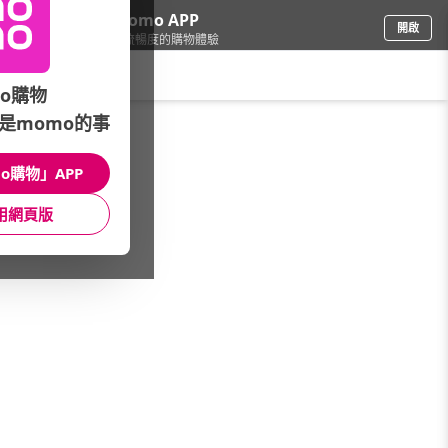
下載momo APP
開啟
給你3倍流暢度的購物體驗
請輸入搜尋關鍵字
o購物
是momo的事
修繕園藝
/
花束園藝
/
花禮植栽
/
人造草皮
o購物」APP
館長推薦
月銷量
新上市
價格
評價
用網頁版
很抱歉，沒有篩選到符合條件的商品
您可以調整篩選條件試試看