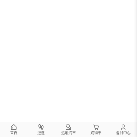
首頁
逛逛
追蹤清單
購物車
會員中心