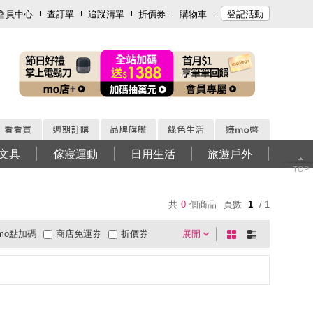
會員中心
查訂單
追蹤清單
折價券
購物車
登記活動
文具
傢寢運動
日用生活
旅遊戶外
TOP
共
0
個商品
頁數
1
/ 1
mo點加碼
商店免運券
折價券
展開
棋
條
0利率
商品有量
快速到貨
盤
列
超商取貨
大家電安心配
有影片
式
式
電視購物
低溫宅配
週期購
貨到付款
超商付款
直配大陸
5
4
及以上
3
及以上