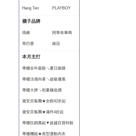
Hang Ten
PLAYBOY
襪子品牌
瑪榭
阿華有事嗎
蒂巴蕾
維菈
本月主打
專櫃全年最殺↘夏日搶購
專櫃涼感內著↘超級優惠
專櫃大牌↘初夏飆低價
黛安芬集團★全館42折起
黛安芬集團★滿件4折起
專櫃狂銷萬組▼超越百貨特殺
專櫃機能★美型運動內衣