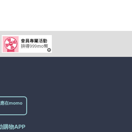
應在momo
動購物APP