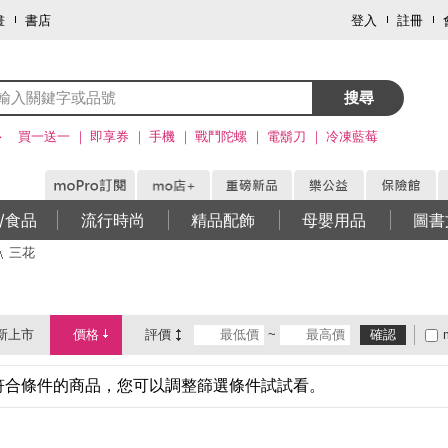
畫
書店
登入
註冊
搜尋
>
買一送一
即享券
手機
戰鬥陀螺
電鬍刀
冷凍藍莓
/食品
流行時尚
精品配飾
母嬰用品
圖書
三花
新上市
價格
評價
~
確認
符合條件的商品，您可以調整篩選條件試試看。