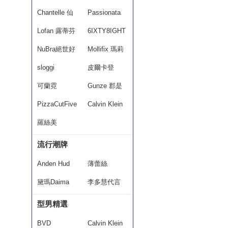
Chantelle 仙
Passionata
黛爾
Lofan 露蒂芬
6IXTY8IGHT
NuBra絕世好
Mollifix 瑪莉
波
sloggi
菲絲
皮爾卡登
可蘭霓
Gunze 郡是
PizzaCutFive
Calvin Klein
羅絲美
流行潮牌
Anden Hud
薄蕾絲
黛瑪Daima
李多慧代言
型男精選
BVD
Calvin Klein