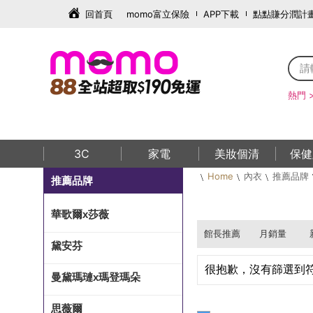
回首頁
momo富立保險
APP下載
點點賺分潤計
熱門 
3C
家電
美妝個清
保健
Home
內衣
推薦品牌
推薦品牌
華歌爾x莎薇
館長推薦
月銷量
黛安芬
很抱歉，沒有篩選到
曼黛瑪璉x瑪登瑪朵
思薇爾