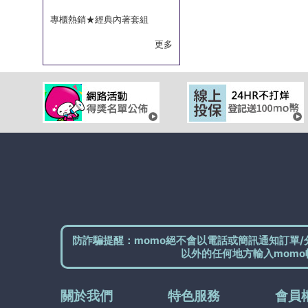
專櫃熱銷★經典內著套組
更多
防詐騙提醒：momo絕不會以電話或簡訊通知訂單/
以外的任何地方輸入momo
關於我們
特色服務
會員