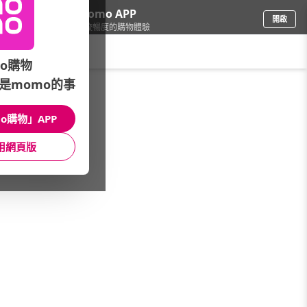
下載momo APP
開啟
給你3倍流暢度的購物體驗
請輸入搜尋關鍵字
o購物
是momo的事
鞋包箱
/
行李箱
/
超值推薦
/
天天上新｜新品搶鮮價
o購物」APP
館長推薦
月銷量
新上市
價格
評價
用網頁版
很抱歉，沒有篩選到符合條件的商品
您可以調整篩選條件試試看