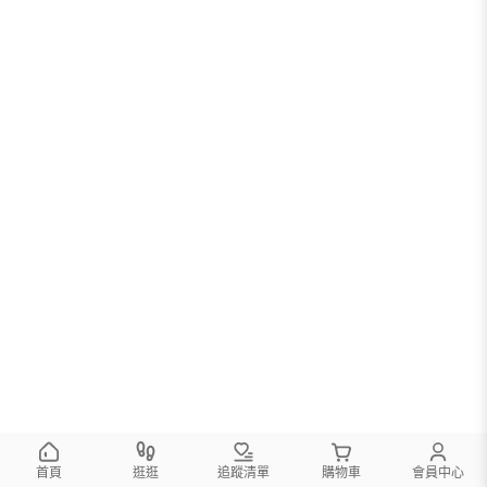
首頁
逛逛
追蹤清單
購物車
會員中心