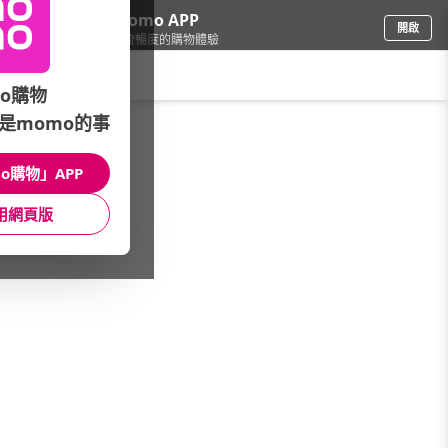
下載momo APP
開啟
給你3倍流暢度的購物體驗
請輸入搜尋關鍵字
o購物
是momo的事
手機/相機
/
iPhone
/
iPhone 15 Pro
/
Max 512G
o購物」APP
館長推薦
月銷量
新上市
價格
評價
用網頁版
很抱歉，沒有篩選到符合條件的商品
您可以調整篩選條件試試看