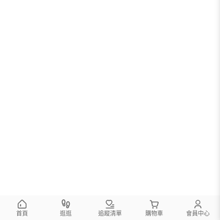
首頁
逛逛
追蹤清單
購物車
會員中心