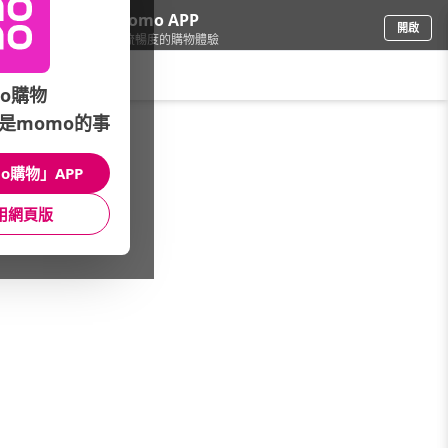
下載momo APP
開啟
給你3倍流暢度的購物體驗
請輸入搜尋關鍵字
o購物
是momo的事
日用/紙品
/
衛生紙
/
本月主打
/
舒潔▼54折up
o購物」APP
館長推薦
月銷量
新上市
價格
評價
用網頁版
很抱歉，沒有篩選到符合條件的商品
您可以調整篩選條件試試看