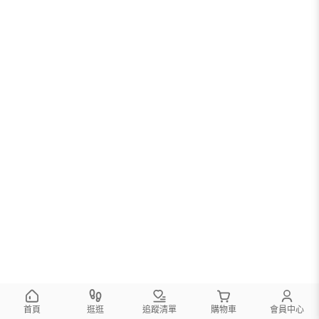
首頁
逛逛
追蹤清單
購物車
會員中心