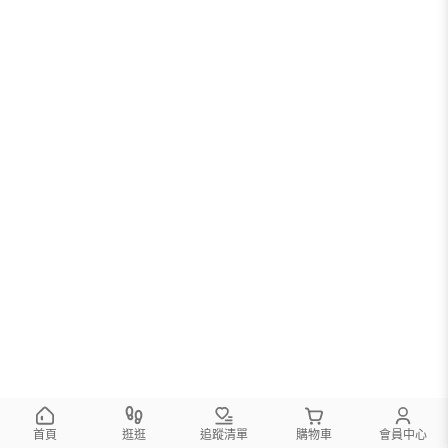
首頁
逛逛
追蹤清單
購物車
會員中心