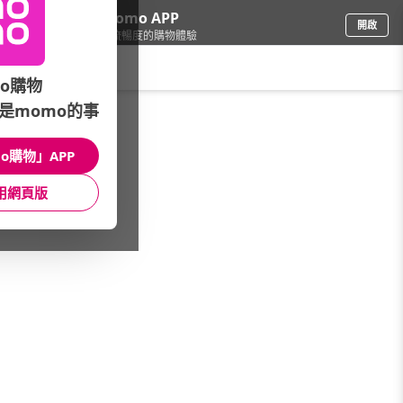
下載momo APP
開啟
給你3倍流暢度的購物體驗
請輸入搜尋關鍵字
o購物
是momo的事
彩妝保養
/
醫美保養品牌
/
臉部清潔
o購物」APP
館長推薦
月銷量
新上市
價格
評價
用網頁版
很抱歉，沒有篩選到符合條件的商品
您可以調整篩選條件試試看