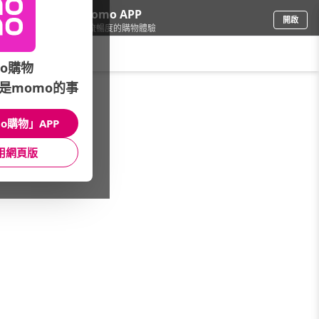
下載momo APP
開啟
給你3倍流暢度的購物體驗
請輸入搜尋關鍵字
o購物
是momo的事
鞋包箱
/
女手提包
o購物」APP
本館精選商品
用網頁版
館長推薦
月銷量
新上市
價格
評價
很抱歉，沒有篩選到符合條件的商品