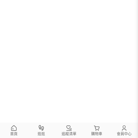
您可以調整篩選條件試試看
首頁
逛逛
追蹤清單
購物車
會員中心