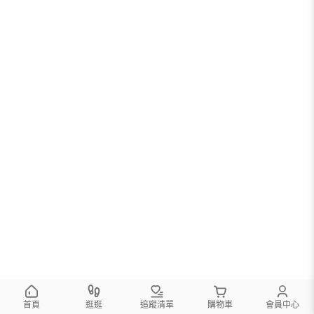
您可以調整篩選條件試試看
首頁
逛逛
追蹤清單
購物車
會員中心