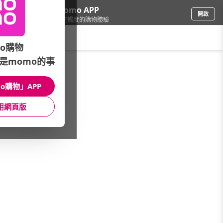
下載momo APP
開啟
給你3倍流暢度的購物體驗
請輸入搜尋關鍵字
o購物
是momo的事
電腦/組件
/
電腦週邊
o購物」APP
本館精選商品
用網頁版
館長推薦
月銷量
新上市
價格
評價
很抱歉，沒有篩選到符合條件的商品