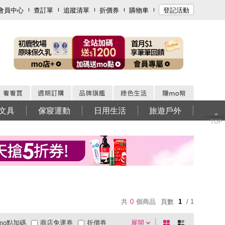
會員中心
查訂單
追蹤清單
折價券
購物車
登記活動
文具
傢寢運動
日用生活
旅遊戶外
TOP
共
0
個商品
頁數
1
/ 1
mo點加碼
商店免運券
折價券
展開
棋
條