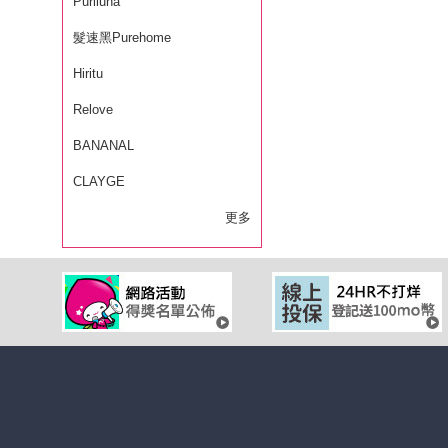
Puriluna
髮速黑Purehome
Hiritu
Relove
BANANAL
CLAYGE
更多