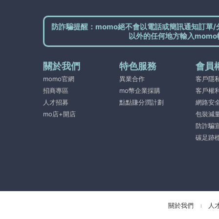
防詐騙提醒：momo絕不會以電話或簡訊通知訂單/
以外的任何地方輸入momo
關於我們
特色服務
會員
momo官網
異業合作
客戶隱
招商專區
mo幣企業採購
客戶權
人才招募
點點賺分潤計劃
網路安
mo店+開店
包裝減
防詐騙
碳足跡
關於我們
人