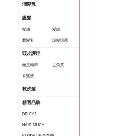
潤髮乳
護髮
髮油
髮膜
潤髮乳
護髮噴霧
頭皮護理
頭皮精華
去角質
養髮液
乾洗髮
精選品牌
DR CYJ
HAIR MUCH
KLORANE 蔻蘿蘭