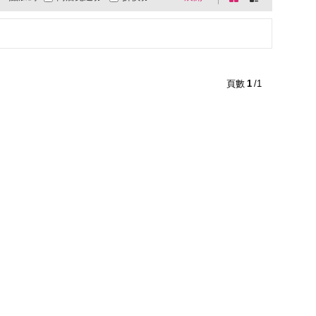
0利率
商品有量
快速到貨
盤
列
超商取貨
大家電安心配
有影片
式
式
電視購物
低溫宅配
週期購
貨到付款
超商付款
直配大陸
5
4
及以上
3
及以上
2
及以上
1
及以上
頁數
1
/1