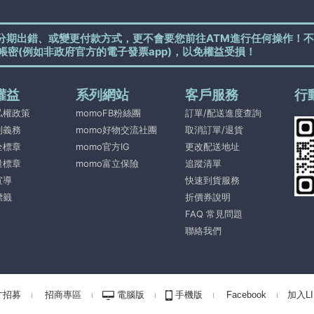
分期出錯、或變更付款方式，更不會要您前往ATM進行任何操作！不
帳密(例如非政府官方的電子發票app)，以免權益受損！
權益
系列網站
客戶服務
行
私權政策
momoFB粉絲團
訂單/配送進度查詢
利義務
momo好物交流社團
取消訂單/退貨
全標章
momo官方IG
更改配送地址
量標章
momo富立保險
追蹤清單
宣導
快速到貨服務
標籤
折價券說明
FAQ 常見問題
聯絡我們
才招募
招商專區
電腦版
手機版
Facebook
加入LI