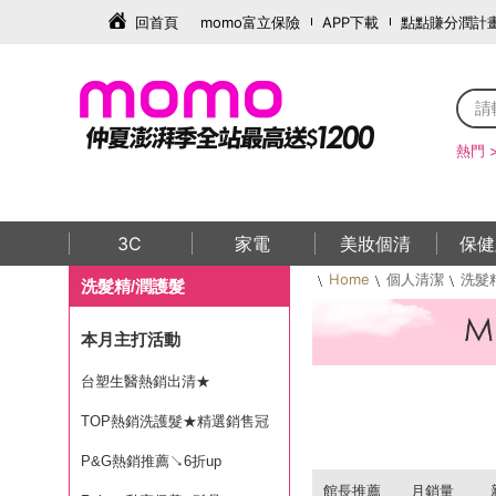
回首頁
momo富立保險
APP下載
點點賺分潤計
熱門 
3C
家電
美妝個清
保健
Home
個人清潔
洗髮
洗髮精/潤護髮
本月主打活動
台塑生醫熱銷出清★
TOP熱銷洗護髮★精選銷售冠
軍
P&G熱銷推薦↘6折up
館長推薦
月銷量