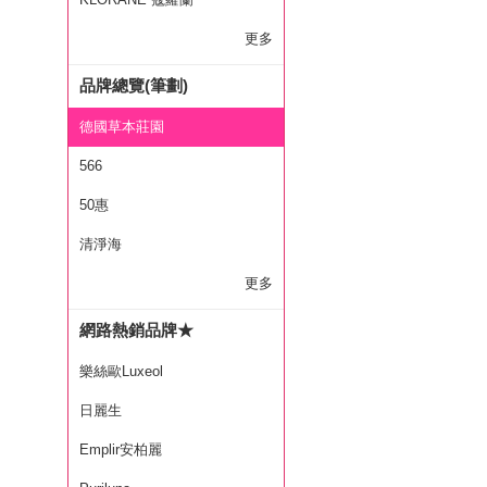
更多
品牌總覽(筆劃)
德國草本莊園
566
50惠
清淨海
更多
網路熱銷品牌★
樂絲歐Luxeol
日麗生
Emplir安柏麗