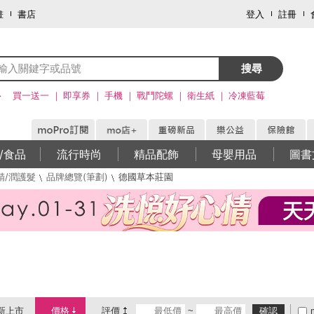
畫
書店
登入
註冊
搜尋
>
買一送一
即享券
手機
戰鬥陀螺
衛生紙
冷凍藍莓
/食品
流行時尚
精品配飾
母嬰用品
圖書
精/潤護髮
品牌總覽(筆劃)
德國草本莊園
新上市
價格
評價
~
確認