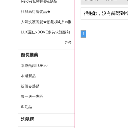
Relove私密保養&髮品
社群高討論髮品★
很抱歉，沒有篩選到
人氣洗護養髮★熱銷榜4折up推
薦
LUX麗仕xDOVE多芬洗護髮熱
1
銷推薦
更多
館長推薦
本館熱銷TOP30
本週新品
折價券熱銷
買一送一專區
即期品
洗髮精