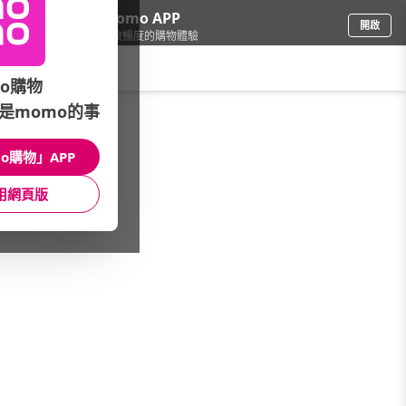
下載momo APP
開啟
給你3倍流暢度的購物體驗
請輸入搜尋關鍵字
o購物
是momo的事
餐廚用品
/
隨行杯/保溫瓶
/
熱銷品牌
/
杯具熊
o購物」APP
館長推薦
月銷量
新上市
價格
評價
用網頁版
很抱歉，沒有篩選到符合條件的商品
您可以調整篩選條件試試看