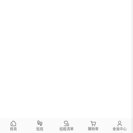
首頁
逛逛
追蹤清單
購物車
會員中心