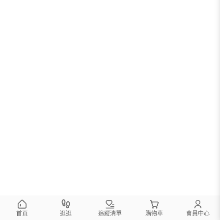
首頁
逛逛
追蹤清單
購物車
會員中心