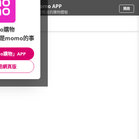
下載momo APP
開啟
給你3倍流暢度的購物體驗
請輸入搜尋關鍵字
o購物
是momo的事
餐廚用品
/
刀具砧板配件
/
品牌總覽
/
德國古德
o購物」APP
館長推薦
月銷量
新上市
價格
評價
用網頁版
很抱歉，沒有篩選到符合條件的商品
您可以調整篩選條件試試看