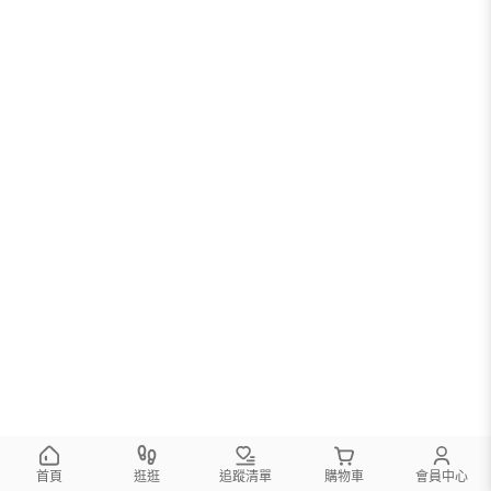
首頁
逛逛
追蹤清單
購物車
會員中心