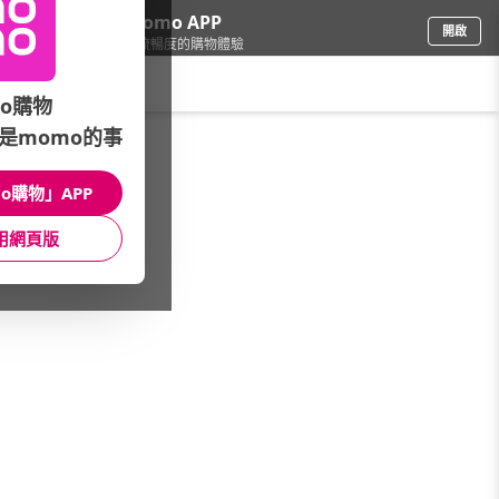
下載momo APP
開啟
給你3倍流暢度的購物體驗
請輸入搜尋關鍵字
o購物
是momo的事
餐廚用品
/
隨行杯/保溫瓶
/
FUJI-GRACE
o購物」APP
館長推薦
月銷量
新上市
價格
評價
用網頁版
很抱歉，沒有篩選到符合條件的商品
您可以調整篩選條件試試看