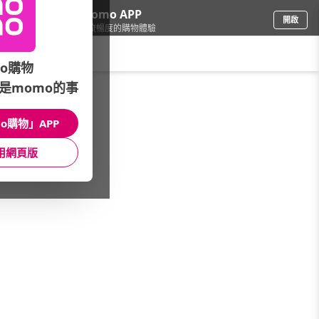
下載momo APP
開啟
給你3倍流暢度的購物體驗
請輸入搜尋關鍵字
o購物
是momo的事
彩妝保養
/
香水
/
熱銷香(A-Z)
/
Salvatore Ferragamo
o購物」APP
館長推薦
月銷量
新上市
價格
評價
用網頁版
很抱歉，沒有篩選到符合條件的商品
您可以調整篩選條件試試看