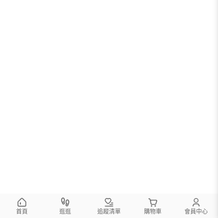
首頁
逛逛
追蹤清單
購物車
會員中心