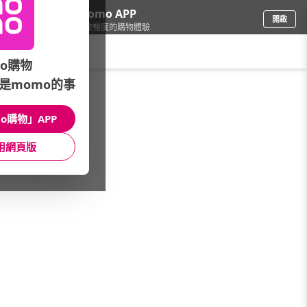
下載momo APP
開啟
給你3倍流暢度的購物體驗
請輸入搜尋關鍵字
o購物
是momo的事
女時尚
/
女裝
o購物」APP
本館精選商品
用網頁版
館長推薦
月銷量
新上市
價格
評價
很抱歉，沒有篩選到符合條件的商品