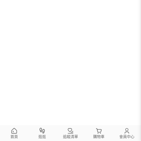
您可以調整篩選條件試試看
首頁
逛逛
追蹤清單
購物車
會員中心