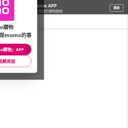
下載momo APP
開啟
給你3倍流暢度的購物體驗
請輸入搜尋關鍵字
o購物
是momo的事
家具收納
/
櫥櫃/櫃子
/
床頭櫃
/
沙發櫃
o購物」APP
館長推薦
月銷量
新上市
價格
評價
用網頁版
很抱歉，沒有篩選到符合條件的商品
您可以調整篩選條件試試看