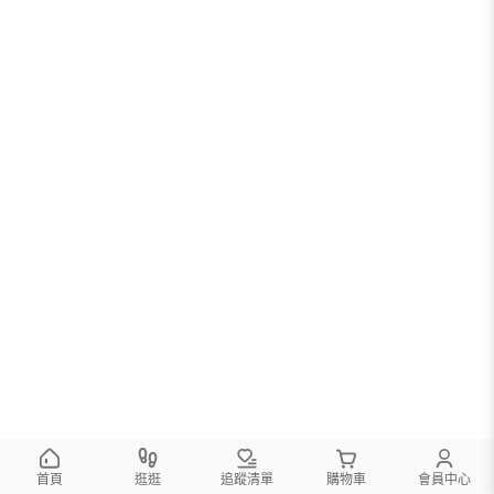
首頁
逛逛
追蹤清單
購物車
會員中心