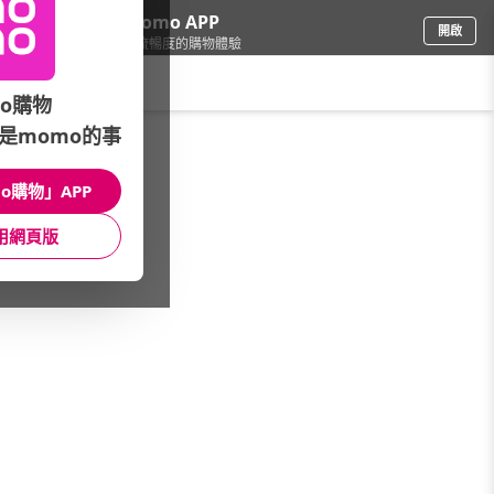
下載momo APP
開啟
給你3倍流暢度的購物體驗
請輸入搜尋關鍵字
o購物
是momo的事
電腦/組件
/
電競筆記型電腦
/
Acer 宏碁
/
RTX全系列
o購物」APP
館長推薦
月銷量
新上市
價格
評價
用網頁版
很抱歉，沒有篩選到符合條件的商品
您可以調整篩選條件試試看