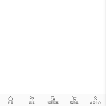
首頁
逛逛
追蹤清單
購物車
會員中心